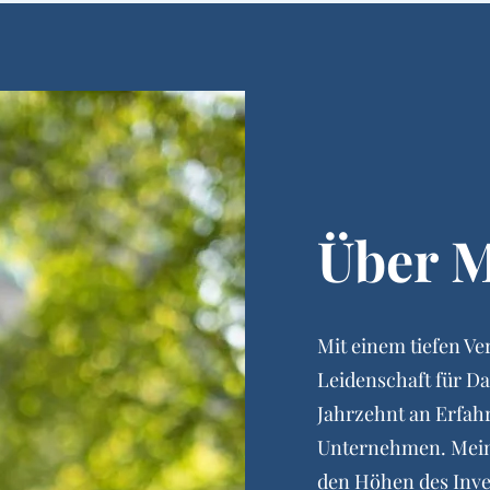
Über 
Mit einem tiefen Ve
Leidenschaft für Da
Jahrzehnt an Erfah
Unternehmen. Mein 
den Höhen des Inv